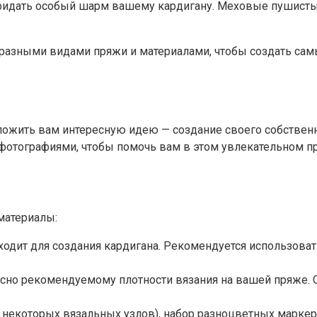
ридать особый шарм вашему кардигану. Меховые пушисты
 с разными видами пряжи и материалами, чтобы создать са
дложить вам интересную идею — создание своего собственн
отографиями, чтобы помочь вам в этом увлекательном пр
материалы:
ходит для создания кардигана. Рекомендуется использоват
но рекомендуемому плотности вязания на вашей пряже. Об
екоторых вязальных узлов), набор разноцветных маркеров