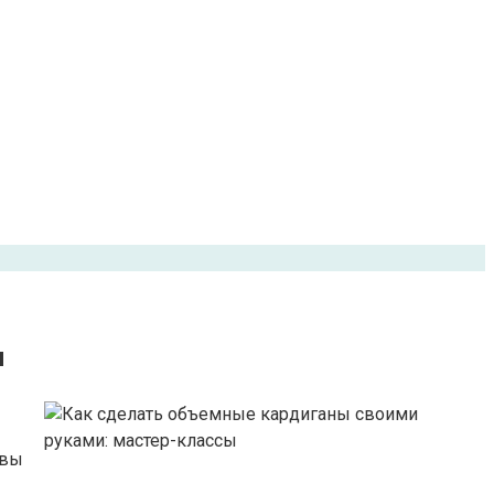
ы
 вы