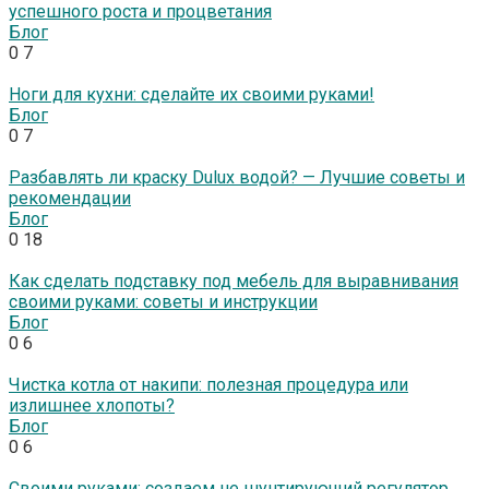
успешного роста и процветания
Блог
0
7
Ноги для кухни: сделайте их своими руками!
Блог
0
7
Разбавлять ли краску Dulux водой? — Лучшие советы и
рекомендации
Блог
0
18
Как сделать подставку под мебель для выравнивания
своими руками: советы и инструкции
Блог
0
6
Чистка котла от накипи: полезная процедура или
излишнее хлопоты?
Блог
0
6
Своими руками: создаем не шунтирующий регулятор