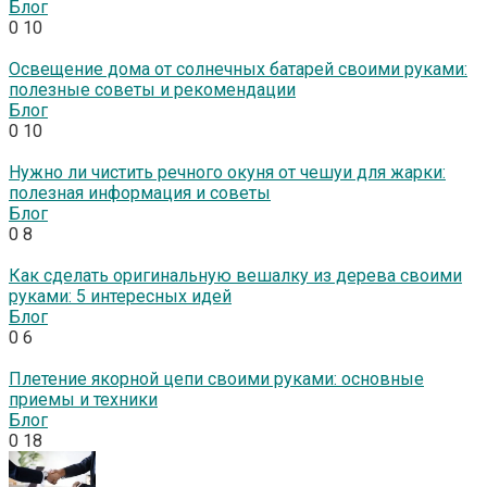
Блог
0
10
Освещение дома от солнечных батарей своими руками:
полезные советы и рекомендации
Блог
0
10
Нужно ли чистить речного окуня от чешуи для жарки:
полезная информация и советы
Блог
0
8
Как сделать оригинальную вешалку из дерева своими
руками: 5 интересных идей
Блог
0
6
Плетение якорной цепи своими руками: основные
приемы и техники
Блог
0
18