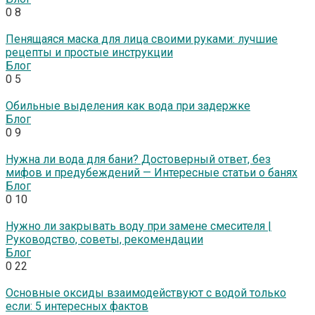
0
8
Пенящаяся маска для лица своими руками: лучшие
рецепты и простые инструкции
Блог
0
5
Обильные выделения как вода при задержке
Блог
0
9
Нужна ли вода для бани? Достоверный ответ, без
мифов и предубеждений — Интересные статьи о банях
Блог
0
10
Нужно ли закрывать воду при замене смесителя |
Руководство, советы, рекомендации
Блог
0
22
Основные оксиды взаимодействуют с водой только
если: 5 интересных фактов