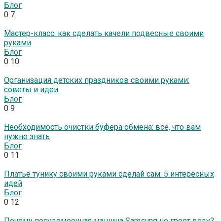
Блог
0
7
Мастер-класс: как сделать качели подвесные своими
руками
Блог
0
10
Организация детских праздников своими руками:
советы и идеи
Блог
0
9
Необходимость очистки буфера обмена: все, что вам
нужно знать
Блог
0
11
Платье тунику своими руками сделай сам: 5 интересных
идей
Блог
0
12
Почему посудомоечная машина Samsung не греет воду?