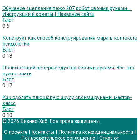
Обучение сцепления пежо 207 робот своими руками —
Инструкции и советы | Название сайта
Блог
0
6
Конструкт как способ конструирования мира в контексте
психологии
Блог
0
18
Понижающий реверс редуктор своими руками: Все, что
нужно знать
Блог
0
17
Как сделать плюшевую акулу своими руками: мастер-
класс
Блог
0
10
© 2026 Бизнес-Хаб. Все права защищены.
О проекте
|
Контакты
|
Политика конфиденциальности
|
Пользовательское соглашение
|
Отказ от