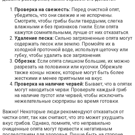
Проверка на свежесть:
Перед очисткой опят,
убедитесь, что они свежие и не испорчены.
Смотрите, чтобы грибы были твердыми, слегка
влажными и без признаков гнили. Если опята
кажутся сомнительными, лучше от них отказаться.
Удаление песка:
Сильно загрязненные опята могут
содержать песок или землю. Промойте их в
холодной проточной воде, используя щеточку или
губку, чтобы удалить все загрязнения.
Обрезка:
Если опята слишком большие, их можно
разрезать на половинки или кусочки. Обрежьте
также концы ножек, которые могут быть более
жесткими и менее приятными на вкус.
Проверка на наличие червей:
Бывает, что в опятах
могут находиться черви. Проверьте каждый гриб
на наличие пустот или червей, чтобы исключить
нежелательные сюрпризы во время готовки.
Важно! Некоторые люди рекомендуют отказаться от
чистки опят, так как считают, что это может ухудшить
вкус грибов. Однако, помните, что неправильно
очищенные опята могут привести к негативным
последствиям для здоровья. Лучше быть на стороне