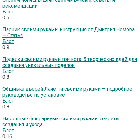
рекомендации
Блог
0
5
Парник своими руками: инструкция от Дмитрия Немова
— Статья
Блог
0
9
Поделки своими руками три кота: 5 творческих идей для
создания уникальных поделок
Блог
0
8
Обшивка дверей Лачетти своими руками — подробное
руководство по установке
Блог
0
8
Настенные флорариумы своими руками: секреты
создания и ухода
Блог
0
16