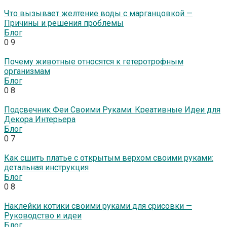
Что вызывает желтение воды с марганцовкой —
Причины и решения проблемы
Блог
0
9
Почему животные относятся к гетеротрофным
организмам
Блог
0
8
Подсвечник Феи Своими Руками: Креативные Идеи для
Декора Интерьера
Блог
0
7
Как сшить платье с открытым верхом своими руками:
детальная инструкция
Блог
0
8
Наклейки котики своими руками для срисовки —
Руководство и идеи
Блог