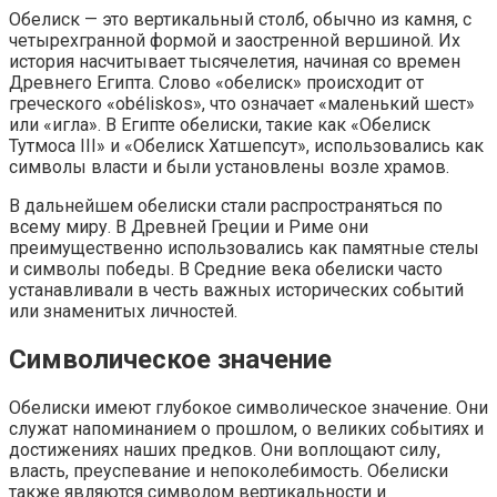
Обелиск — это вертикальный столб, обычно из камня, с
четырехгранной формой и заостренной вершиной. Их
история насчитывает тысячелетия, начиная со времен
Древнего Египта. Слово «обелиск» происходит от
греческого «obéliskos», что означает «маленький шест»
или «игла». В Египте обелиски, такие как «Обелиск
Тутмоса III» и «Обелиск Хатшепсут», использовались как
символы власти и были установлены возле храмов.
В дальнейшем обелиски стали распространяться по
всему миру. В Древней Греции и Риме они
преимущественно использовались как памятные стелы
и символы победы. В Средние века обелиски часто
устанавливали в честь важных исторических событий
или знаменитых личностей.
Символическое значение
Обелиски имеют глубокое символическое значение. Они
служат напоминанием о прошлом, о великих событиях и
достижениях наших предков. Они воплощают силу,
власть, преуспевание и непоколебимость. Обелиски
также являются символом вертикальности и