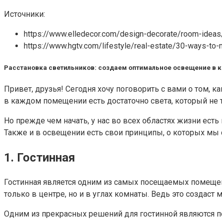
Источники:
https://www.elledecor.com/design-decorate/room-ideas/
https://www.hgtv.com/lifestyle/real-estate/30-ways-to-
Расстановка светильников: создаем оптимальное освещение в 
Привет, друзья! Сегодня хочу поговорить с вами о том, к
в каждом помещении есть достаточно света, который не т
Но прежде чем начать, у нас во всех областях жизни ест
Также и в освещении есть свои принципы, о которых мы 
1. Гостинная
Гостинная является одним из самых посещаемых помещен
только в центре, но и в углах комнаты. Ведь это создас
Одним из прекрасных решений для гостинной являются п