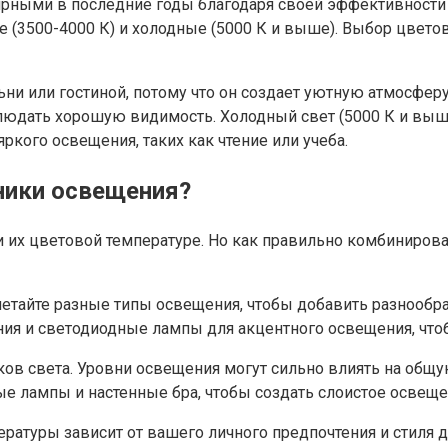
рными в последние годы благодаря своей эффективности 
е (3500-4000 К) и холодные (5000 К и выше). Выбор цветов
ьни или гостиной, потому что он создает уютную атмосферу
облюдать хорошую видимость. Холодный свет (5000 К и вы
кого освещения, таких как чтение или учеба.
ники освещения?
 и их цветовой температуре. Но как правильно комбиниров
етайте разные типы освещения, чтобы добавить разнообра
ия и светодиодные лампы для акцентного освещения, чтоб
ков света. Уровни освещения могут сильно влиять на общ
ые лампы и настенные бра, чтобы создать слоистое освещ
ературы зависит от вашего личного предпочтения и стиля