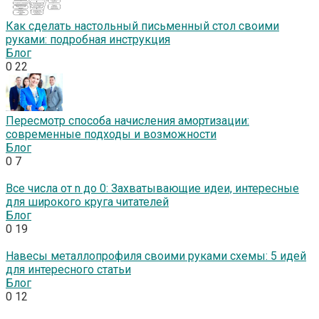
Как сделать настольный письменный стол своими
руками: подробная инструкция
Блог
0
22
Пересмотр способа начисления амортизации:
современные подходы и возможности
Блог
0
7
Все числа от n до 0: Захватывающие идеи, интересные
для широкого круга читателей
Блог
0
19
Навесы металлопрофиля своими руками схемы: 5 идей
для интересного статьи
Блог
0
12