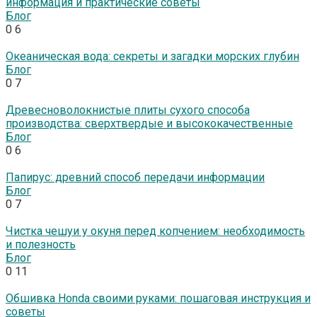
информация и практические советы
Блог
0
6
Океаническая вода: секреты и загадки морских глубин
Блог
0
7
Древесноволокнистые плиты сухого способа
производства: сверхтвердые и высококачественные
Блог
0
6
Папирус: древний способ передачи информации
Блог
0
7
Чистка чешуи у окуня перед копчением: необходимость
и полезность
Блог
0
11
Обшивка Honda своими руками: пошаговая инструкция и
советы