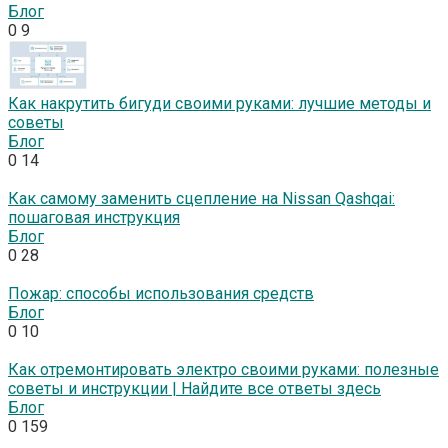
Блог
0
9
Как накрутить бигуди своими руками: лучшие методы и
советы
Блог
0
14
Как самому заменить сцепление на Nissan Qashqai:
пошаговая инструкция
Блог
0
28
Пожар: способы использования средств
Блог
0
10
Как отремонтировать электро своими руками: полезные
советы и инструкции | Найдите все ответы здесь
Блог
0
159